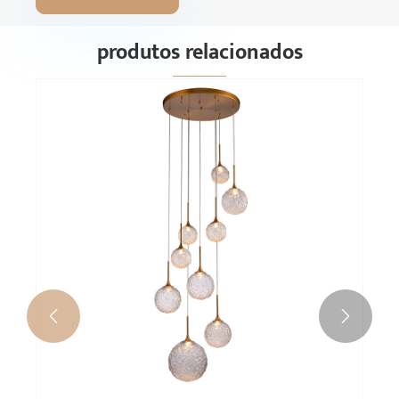
produtos relacionados

