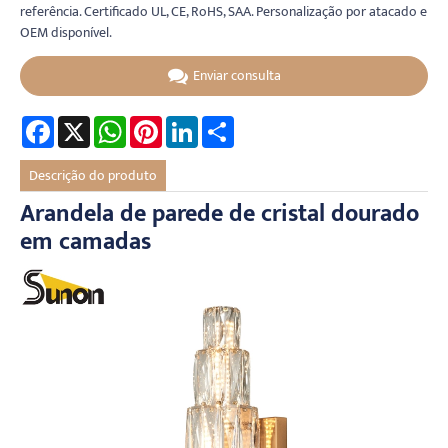
referência. Certificado UL, CE, RoHS, SAA. Personalização por atacado e
OEM disponível.
Enviar consulta
Facebook
X
WhatsApp
Pinterest
LinkedIn
Share
Descrição do produto
Arandela de parede de cristal dourado
em camadas